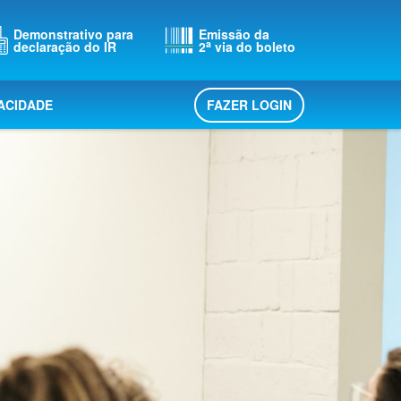
Demonstrativo para
Emissão da
a
declaração do IR
2
via do boleto
FAZER LOGIN
VACIDADE