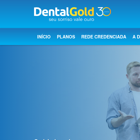
×
Início
INÍCIO
PLANOS
REDE CREDENCIADA
A 
Planos
Rede
Credenciada
A
Dental
Gold
Saúde
bucal