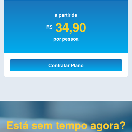
a partir de
34,90
R$
por pessoa
Contratar Plano
Está sem tempo agora?