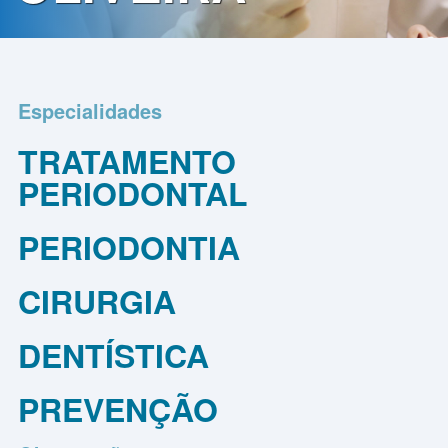
Contato
Política
de
Especialidades
Privacidade
TRATAMENTO
PERIODONTAL
PERIODONTIA
CIRURGIA
DENTÍSTICA
PREVENÇÃO