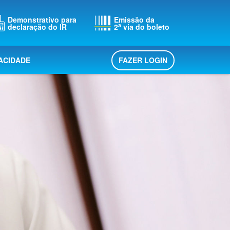
Demonstrativo para
Emissão da
a
declaração do IR
2
via do boleto
FAZER LOGIN
VACIDADE