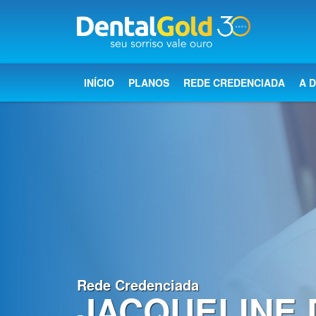
×
Início
INÍCIO
PLANOS
REDE CREDENCIADA
A 
Planos
Rede
Credenciada
A
Dental
Gold
Saúde
bucal
Rede Credenciada
JACQUELINE 