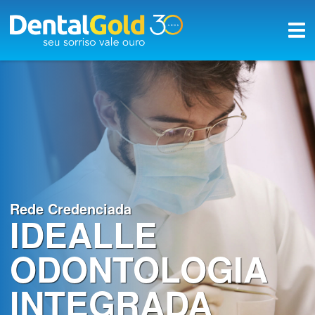
×
Início
Planos
Rede
Credenciada
A
Rede Credenciada
Dental
IDEALLE
Gold
ODONTOLOGIA
Saúde
bucal
INTEGRADA