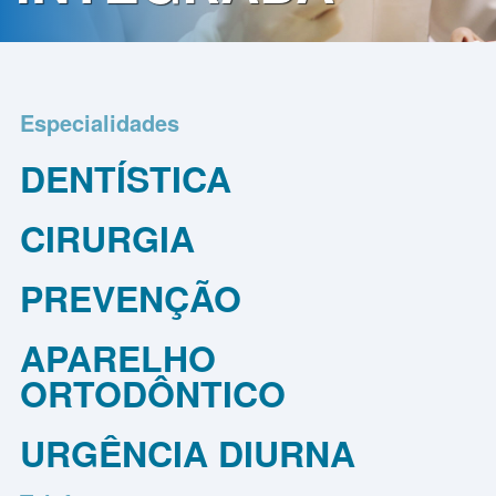
Contato
Política
de
Especialidades
Privacidade
DENTÍSTICA
CIRURGIA
PREVENÇÃO
APARELHO
ORTODÔNTICO
URGÊNCIA DIURNA