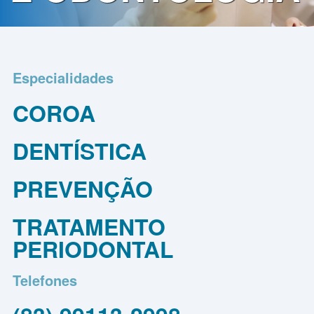
Contato
Política
de
Especialidades
Privacidade
COROA
DENTÍSTICA
PREVENÇÃO
TRATAMENTO
PERIODONTAL
Telefones