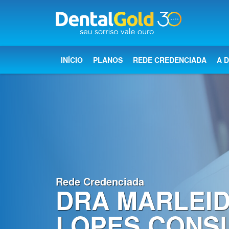
×
Início
INÍCIO
PLANOS
REDE CREDENCIADA
A 
Planos
Rede
Credenciada
A
Dental
Gold
Rede Credenciada
DRA MARLEI
Saúde
bucal
LOPES CONS