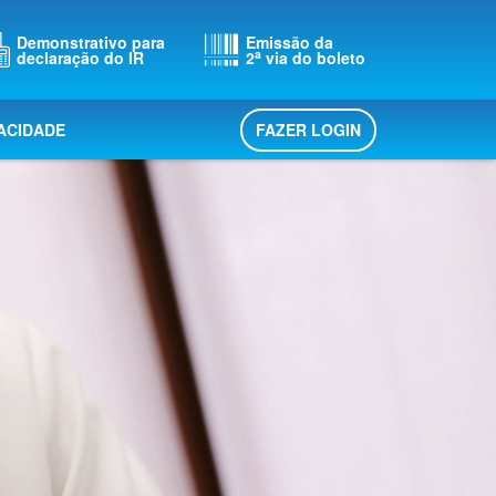
Demonstrativo para
Emissão da
a
declaração do IR
2
via do boleto
FAZER LOGIN
VACIDADE