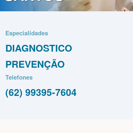
Contato
Política
de
Especialidades
Privacidade
DIAGNOSTICO
PREVENÇÃO
Telefones
(62) 99395-7604