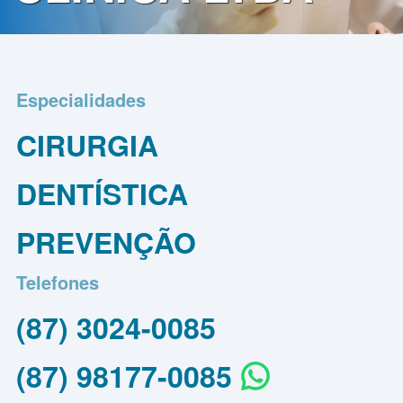
Contato
Política
de
Especialidades
Privacidade
CIRURGIA
DENTÍSTICA
PREVENÇÃO
Telefones
(87) 3024-0085
(87) 98177-0085