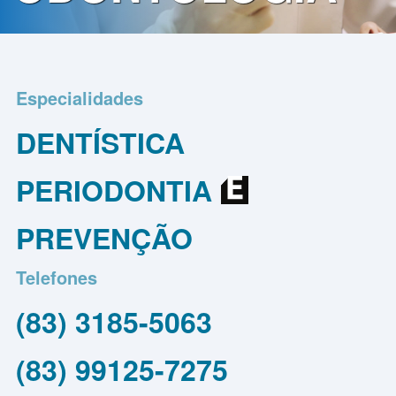
Contato
Política
de
Especialidades
Privacidade
DENTÍSTICA
PERIODONTIA
PREVENÇÃO
Telefones
(83) 3185-5063
(83) 99125-7275