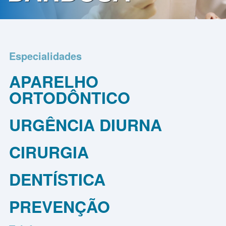
Contato
Política
de
Especialidades
Privacidade
APARELHO
ORTODÔNTICO
URGÊNCIA DIURNA
CIRURGIA
DENTÍSTICA
PREVENÇÃO