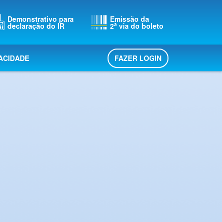
Demonstrativo para
Emissão da
a
declaração do IR
2
via do boleto
FAZER LOGIN
VACIDADE