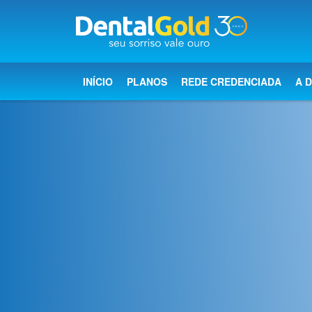
×
Início
INÍCIO
PLANOS
REDE CREDENCIADA
A 
Planos
Rede
Credenciada
A
Dental
Gold
Saúde
bucal