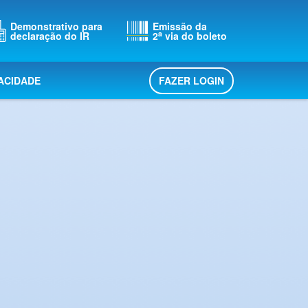
Demonstrativo para
Emissão da
a
declaração do IR
2
via do boleto
FAZER LOGIN
VACIDADE