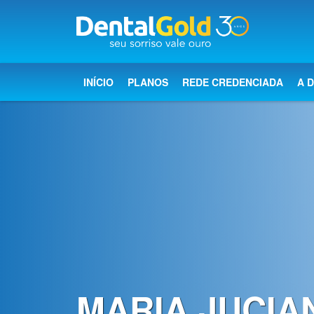
×
Início
INÍCIO
PLANOS
REDE CREDENCIADA
A 
Planos
Rede
Credenciada
A
Dental
Gold
Saúde
bucal
MARIA JUCIA