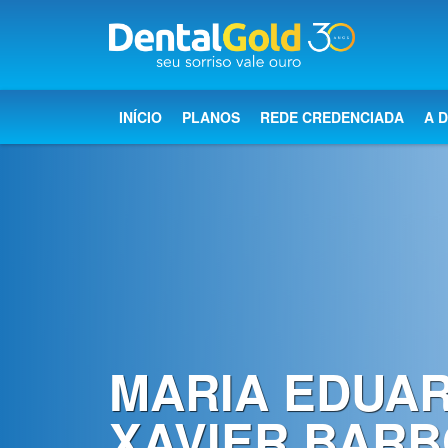
×
Início
INÍCIO
PLANOS
REDE CREDENCIADA
A 
Planos
Rede
Credenciada
A
Dental
Gold
MARIA EDUA
Saúde
bucal
XAVIER BARB