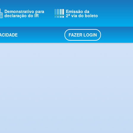
Demonstrativo para
Emissão da
a
declaração do IR
2
via do boleto
FAZER LOGIN
VACIDADE