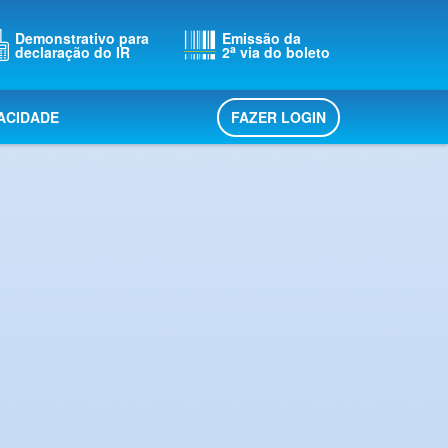
Demonstrativo para
Emissão da
a
declaração do IR
2
via do boleto
FAZER LOGIN
VACIDADE