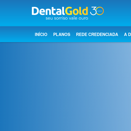
×
Início
INÍCIO
PLANOS
REDE CREDENCIADA
A 
Planos
Rede
Credenciada
A
Dental
Gold
Saúde
bucal