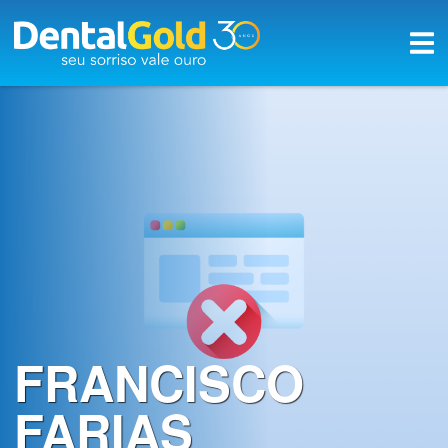
×
Início
Planos
Rede
Credenciada
A
Dental
Gold
FRANCISCO
Saúde
bucal
FARIAS