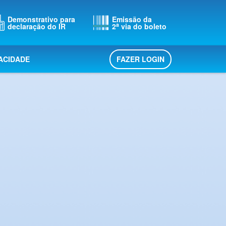
Demonstrativo para
Emissão da
a
declaração do IR
2
via do boleto
FAZER LOGIN
VACIDADE