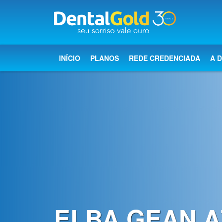
×
Início
INÍCIO
PLANOS
REDE CREDENCIADA
A 
Planos
Rede
Credenciada
A
Dental
Gold
Saúde
bucal
ELBA GEAN 