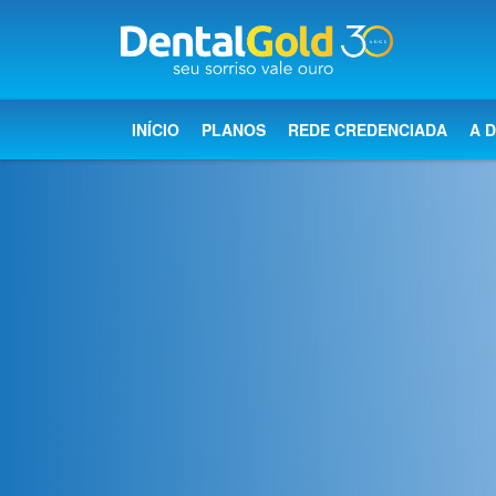
×
Início
INÍCIO
PLANOS
REDE CREDENCIADA
A 
Planos
Rede
Credenciada
A
Dental
Gold
Saúde
bucal