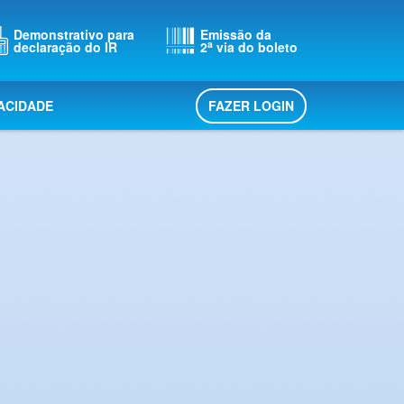
Demonstrativo para
Emissão da
a
declaração do IR
2
via do boleto
FAZER LOGIN
VACIDADE