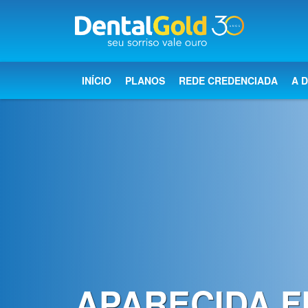
×
Início
INÍCIO
PLANOS
REDE CREDENCIADA
A 
Planos
Rede
Credenciada
A
Dental
Gold
Saúde
bucal
APARECIDA F