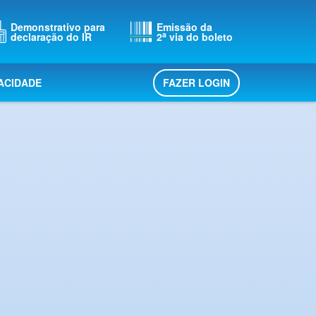
Demonstrativo para
Emissão da
a
declaração do IR
2
via do boleto
FAZER LOGIN
VACIDADE