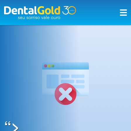
×
Início
Planos
Rede
Credenciada
A
Dental
Gold
Saúde
bucal
“>