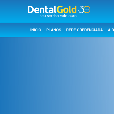
×
Início
INÍCIO
PLANOS
REDE CREDENCIADA
A 
Planos
Rede
Credenciada
A
Dental
Gold
Saúde
bucal