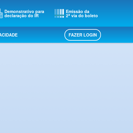
Demonstrativo para
Emissão da
a
declaração do IR
2
via do boleto
FAZER LOGIN
VACIDADE