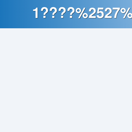
Contato
1????%2527%
Política
de
Privacidade