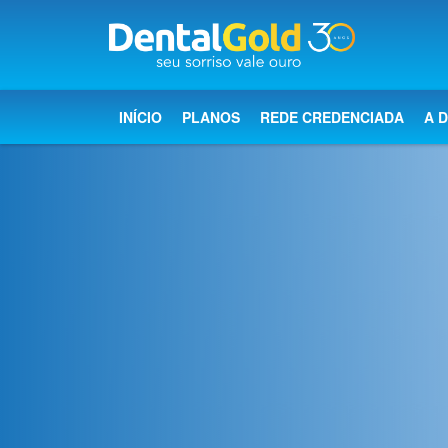
×
Início
INÍCIO
PLANOS
REDE CREDENCIADA
A 
Planos
Rede
Credenciada
A
Dental
Gold
Saúde
bucal