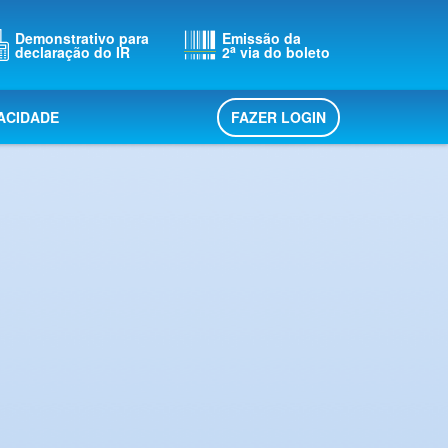
Demonstrativo para
Emissão da
a
declaração do IR
2
via do boleto
FAZER LOGIN
VACIDADE