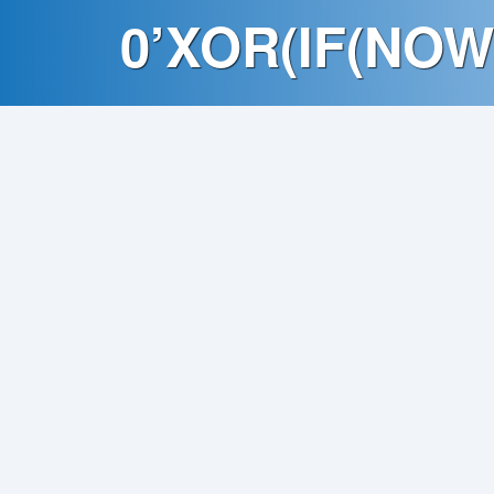
Contato
0’XOR(IF(NOW
Política
de
Privacidade