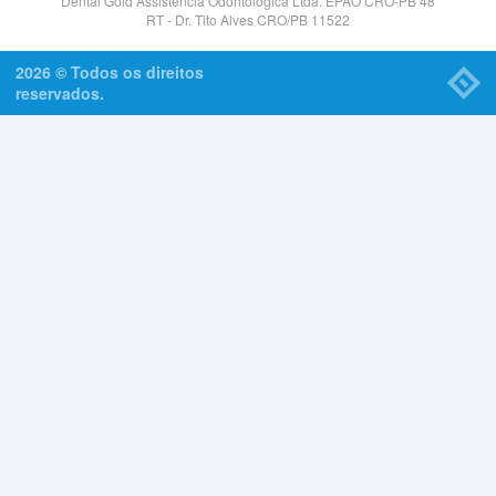
Dental Gold Assistência Odontológica Ltda. EPAO CRO-PB 48
RT - Dr. Tito Alves CRO/PB 11522
2026 © Todos os direitos
reservados.