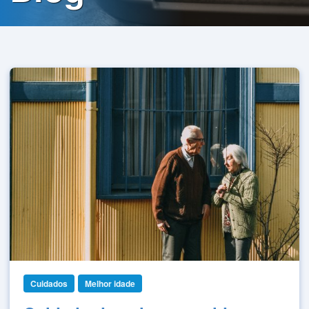
Contato
Política
de
Privacidade
Cuidados
Melhor idade