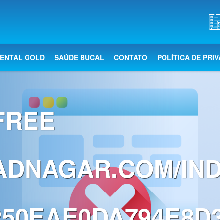
DENTAL GOLD
SAÚDE BUCAL
CONTATO
POLÍTICA DE PRI
 FREE
BADNAGAR.COM/IN
50EAE0DA794E8D3