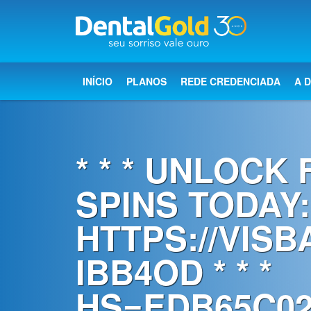
×
Início
INÍCIO
PLANOS
REDE CREDENCIADA
A 
Planos
Rede
* * * UNLOCK
Credenciada
SPINS TODAY:
A
Dental
HTTPS://VIS
Gold
IBB4OD * * *
Saúde
bucal
HS=EDB65C02