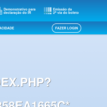
Demonstrativo para
Emissão da
a
declaração do IR
2
via do boleto
FAZER LOGIN
VACIDADE
DEX.PHP?
58EA1665C*