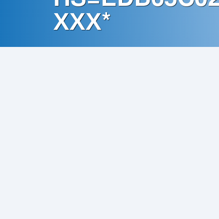
Contato
ХХХ*
Política
de
Privacidade