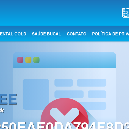
DENTAL GOLD
SAÚDE BUCAL
CONTATO
POLÍTICA DE PRI
EE
*
50EAE0DA794E8D3