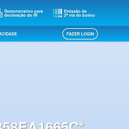
Demonstrativo para
Emissão da
a
declaração do IR
2
via do boleto
FAZER LOGIN
VACIDADE
58EA1665C*