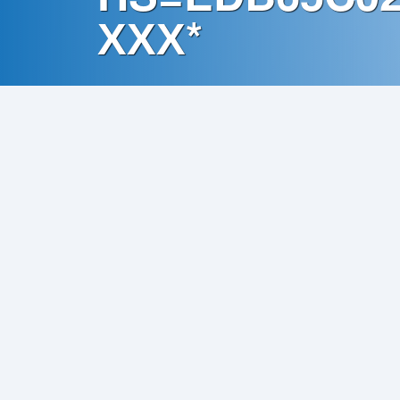
Contato
ХХХ*
Política
de
Privacidade