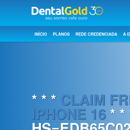
×
Início
INÍCIO
PLANOS
REDE CREDENCIADA
A 
Planos
Rede
Credenciada
A
Dental
* * *
CLAIM FR
Gold
IPHONE 16
* * 
Saúde
bucal
HS=EDB65C02