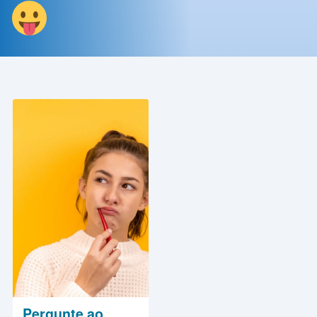
Contato
Política
de
Privacidade
Pergunte ao