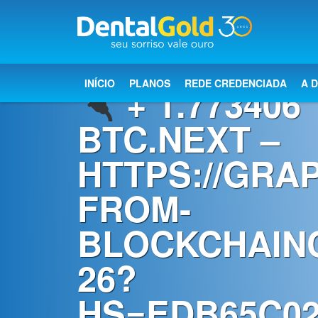
×
Início
INÍCIO
PLANOS
REDE CREDENCIADA
A 
+ 1.773406
Planos
BTC.NEXT –
Rede
HTTPS://GRA
Credenciada
FROM-
A
Dental
BLOCKCHAINC
Gold
26?
Saúde
bucal
HS=EDB65C02