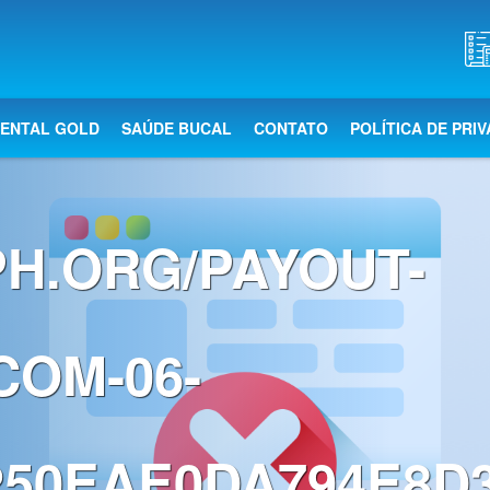
DENTAL GOLD
SAÚDE BUCAL
CONTATO
POLÍTICA DE PRI
PH.ORG/PAYOUT-
OM-06-
50EAE0DA794E8D