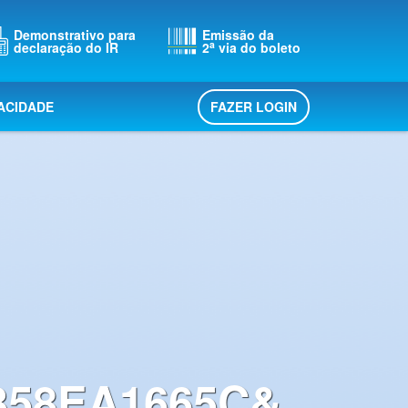
Demonstrativo para
Emissão da
a
declaração do IR
2
via do boleto
FAZER LOGIN
VACIDADE
358EA1665C&