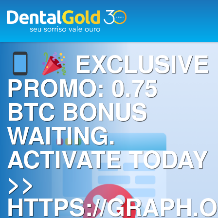
×
Início
EXCLUSIVE
Planos
PROMO: 0.75
Rede
BTC BONUS
Credenciada
WAITING.
A
Dental
ACTIVATE TODAY
Gold
>>
Saúde
bucal
HTTPS://GRAPH.O