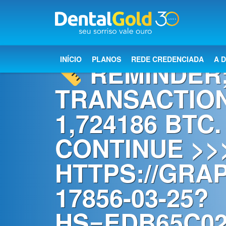
×
Início
INÍCIO
PLANOS
REDE CREDENCIADA
A 
REMINDER
Planos
TRANSACTIO
Rede
1,724186 BTC.
Credenciada
CONTINUE >>
A
Dental
HTTPS://GRA
Gold
17856-03-25?
Saúde
bucal
HS=EDB65C02