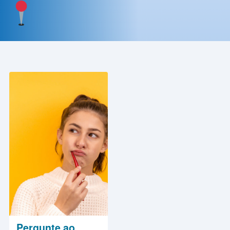
Contato
Política
de
Privacidade
Pergunte ao