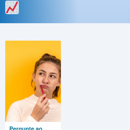
Contato
Política
de
Privacidade
Pergunte ao