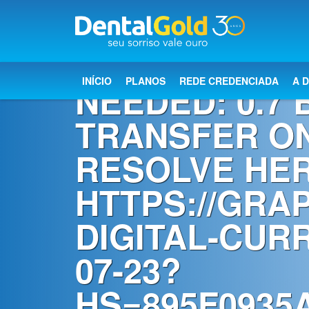
×
VERIFIC
Início
INÍCIO
PLANOS
REDE CREDENCIADA
A 
NEEDED: 0.7 
Planos
TRANSFER ON
Rede
RESOLVE HE
Credenciada
HTTPS://GRA
A
Dental
DIGITAL-CUR
Gold
07-23?
Saúde
bucal
HS=895F0935