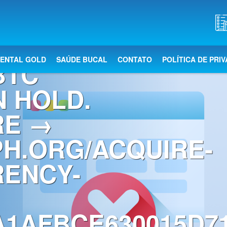
ATION
DENTAL GOLD
SAÚDE BUCAL
CONTATO
POLÍTICA DE PRI
BTC
 HOLD.
RE →
PH.ORG/ACQUIRE-
RENCY-
A1AFBCE630015D7