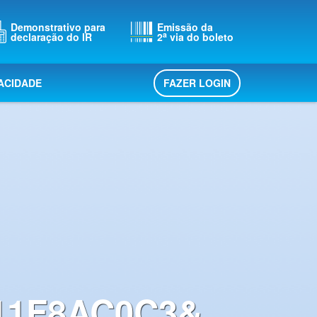
Demonstrativo para
Emissão da
a
declaração do IR
2
via do boleto
FAZER LOGIN
VACIDADE
11F8AC0C3&